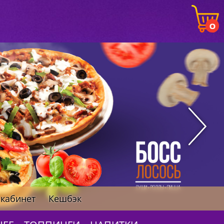
0
кабинет
Кешбэк