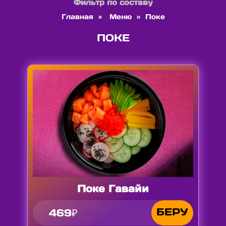
Фильтр по составу
Главная
»
Меню
»
Поке
ПОКЕ
Поке Гавайи
БЕРУ
469₽