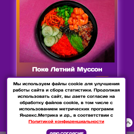
Поке Летний Муссон
БЕРУ
569₽
Мы используем файлы cookie для улучшения
работы сайта и сбора статистики. Продолжая
использовать сайт, вы даете согласие на
обработку файлов cookie, в том числе с
использованием метрических программ
Внешний вид продукции может отличаться от
Яндекс.Метрика и др., в соответствии с
изображений, представленных на сайте
Политикой конфиденциальности

ДАЮ СОГЛАСИЕ