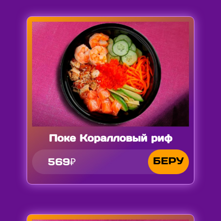
Поке Коралловый риф
БЕРУ
569₽