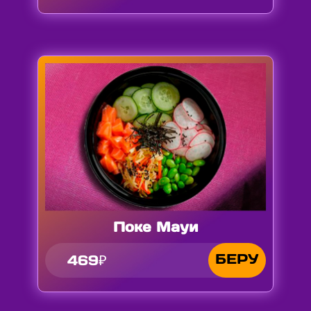
Поке Мауи
БЕРУ
469₽