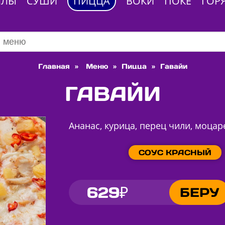
ЛЛЫ
СУШИ
ПИЦЦА
ВОКИ
ПОКЕ
ГОР
Главная
»
Меню
»
Пицца
»
Гавайи
ГАВАЙИ
Ананас, курица, перец чили, моцар
СОУС КРАСНЫЙ
629₽
БЕРУ